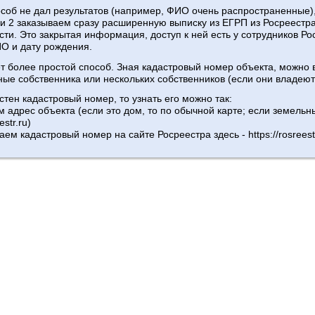
соб не дал результатов (например, ФИО очень распространенные),
 и 2 заказываем сразу расширенную выписку из ЕГРП из Росреестр
сти. Это закрытая информация, доступ к ней есть у сотрудников Р
ИО и дату рождения.
т более простой способ. Зная кадастровый номер объекта, можно 
ые собственника или нескольких собственников (если они владеют
стен кадастровый номер, то узнать его можно так:
 адрес объекта (если это дом, то по обычной карте; если земельны
estr.ru)
аем кадастровый номер на сайте Росреестра здесь - https://rosreestr