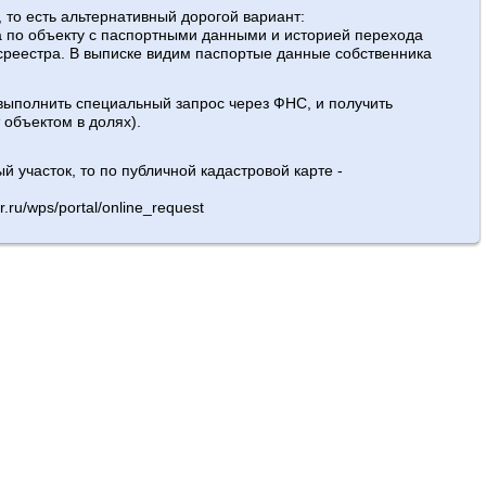
 то есть альтернативный дорогой вариант:
а по объекту с паспортными данными и историей перехода
осреестра. В выписке видим паспортые данные собственника
выполнить специальный запрос через ФНС, и получить
 объектом в долях).
й участок, то по публичной кадастровой карте -
.ru/wps/portal/online_request