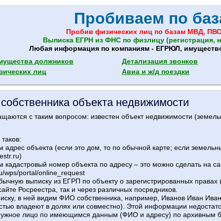
Пробиваем по баз
Пробив физических лиц по базам МВД, ПВС
Выписка ЕГРН из ФНС по физлицу (регистрация, н
Любая информация по компаниям - ЕГРЮЛ, имущество,
мущества должников
Детализация звонков
зических лиц
Авиа и ж/д поездки
ь собственника объекта недвижимости
ащаются с таким вопросом: известен объект недвижимости (земельны
 таков:
 адрес объекта (если это дом, то по обычной карте; если земельны
estr.ru)
м кадастровый номер объекта по адресу – это можно сделать на са
ru/wps/portal/online_request
бычную выписку из ЕГРП по объекту о зарегистрированных правах (
айте Росреестра, так и через различных посредников.
иску, в ней видим ФИО собственника, например, Иванов Иван Ивано
тью владеют в долях или совместно). Этой информации недостат
нужное лицо по имеющимся данным (ФИО и адресу) по архивным 