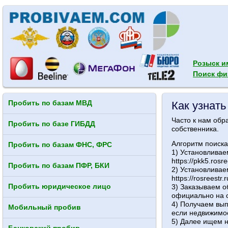
Розыск и
Поиск фи
Пробить по базам МВД
Как узнат
Часто к нам обр
Пробить по базе ГИБДД
собственника.
Алгоритм поиска
Пробить по базам ФНС, ФРС
1) Установливаем
https://pkk5.rosre
Пробить по базам ПФР, БКИ
2) Установливае
https://rosreestr.
Пробить юридическое лицо
3) Заказываем о
официально на с
4) Получаем вып
Мобильный пробив
если недвижимос
5) Далее ищем 