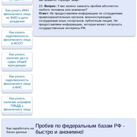
10.
Вопрос:
У вас можно заказать пробив абсолютно
любого человека или компании?
Как узнать ИНН
Ответ:
Не предоставляем информацию по сотрудникам
физического лица
правоохранительных органов, военнослужащим,
по ФИО и дате
сотрудникам иных госорганов, публичным лицам. Не
рождения
предоставляем информацию, которая может затронуть
государственные интересы РФ.
Как узнать
задолженность
физического лица
в ФССП
Как узнать
наличие дел в
судах общей
юрисдикции
Как узнать
задолженность
физического лица
в ФНС
Как узнать
наличие штрафов
ГИБДД у
физического лица
по ФИО
Пробив по федеральным базам РФ -
Как заработать на
быстро и анонимно!
базах данных