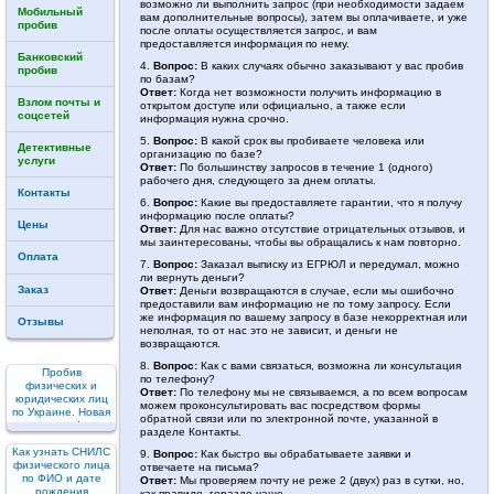
возможно ли выполнить запрос (при необходимости задаем
Мобильный
вам дополнительные вопросы), затем вы оплачиваете, и уже
пробив
после оплаты осуществляется запрос, и вам
предоставляется информация по нему.
Банковский
4.
Вопрос:
В каких случаях обычно заказывают у вас пробив
пробив
по базам?
Ответ:
Когда нет возможности получить информацию в
Взлом почты и
открытом доступе или официально, а также если
соцсетей
информация нужна срочно.
5.
Вопрос:
В какой срок вы пробиваете человека или
Детективные
организацию по базе?
услуги
Ответ:
По большинству запросов в течение 1 (одного)
рабочего дня, следующего за днем оплаты.
Контакты
6.
Вопрос:
Какие вы предоставляете гарантии, что я получу
информацию после оплаты?
Цены
Ответ:
Для нас важно отсутствие отрицательных отзывов, и
мы заинтересованы, чтобы вы обращались к нам повторно.
Оплата
7.
Вопрос:
Заказал выписку из ЕГРЮЛ и передумал, можно
ли вернуть деньги?
Заказ
Ответ:
Деньги возвращаются в случае, если мы ошибочно
предоставили вам информацию не по тому запросу. Если
же информация по вашему запросу в базе некорректная или
Отзывы
неполная, то от нас это не зависит, и деньги не
возвращаются.
8.
Вопрос:
Как с вами связаться, возможна ли консультация
Пробив
по телефону?
физических и
Ответ:
По телефону мы не связываемся, а по всем вопросам
юридических лиц
можем проконсультировать вас посредством формы
по Украине. Новая
обратной связи или по электронной почте, указанной в
услуга!
разделе Контакты.
Как узнать СНИЛС
9.
Вопрос:
Как быстро вы обрабатываете заявки и
физического лица
отвечаете на письма?
по ФИО и дате
Ответ:
Мы проверяем почту не реже 2 (двух) раз в сутки, но,
рождения
как правило, гораздо чаще.