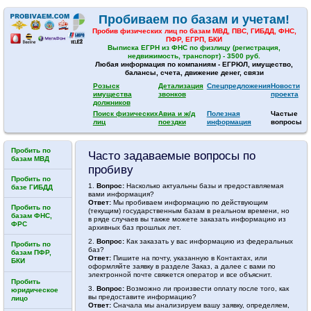
Пробиваем по базам и учетам!
Пробив физических лиц по базам МВД, ПВС, ГИБДД, ФНС,
ПФР, ЕГРП, БКИ
Выписка ЕГРН из ФНС по физлицу (регистрация,
недвижимость, транспорт) - 3500 руб.
Любая информация по компаниям - ЕГРЮЛ, имущество,
балансы, счета, движение денег, связи
Розыск
Детализация
Спецпредложения
Новости
имущества
звонков
проекта
должников
Поиск физических
Авиа и ж/д
Полезная
Частые
лиц
поездки
информация
вопросы
Пробить по
Часто задаваемые вопросы по
базам МВД
пробиву
Пробить по
1.
Вопрос:
Насколько актуальны базы и предоставляемая
базе ГИБДД
вами информация?
Ответ:
Мы пробиваем информацию по действующим
Пробить по
(текущим) государственным базам в реальном времени, но
базам ФНС,
в ряде случаев вы также можете заказать информацию из
ФРС
архивных баз прошлых лет.
2.
Вопрос:
Как заказать у вас информацию из федеральных
Пробить по
баз?
базам ПФР,
Ответ:
Пишите на почту, указанную в Контактах, или
БКИ
оформляйте заявку в разделе Заказ, а далее с вами по
электронной почте свяжется оператор и все объяснит.
Пробить
3.
Вопрос:
Возможно ли произвести оплату после того, как
юридическое
вы предоставите информацию?
лицо
Ответ:
Сначала мы анализируем вашу заявку, определяем,