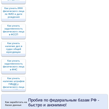
Как узнать ИНН
физического лица
по ФИО и дате
рождения
Как узнать
задолженность
физического лица
в ФССП
Как узнать
наличие дел в
судах общей
юрисдикции
Как узнать
задолженность
физического лица
в ФНС
Как узнать
наличие штрафов
ГИБДД у
физического лица
по ФИО
Пробив по федеральным базам РФ -
Как заработать на
быстро и анонимно!
базах данных