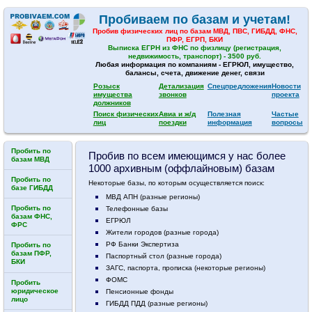
Пробиваем по базам и учетам!
Пробив физических лиц по базам МВД, ПВС, ГИБДД, ФНС,
ПФР, ЕГРП, БКИ
Выписка ЕГРН из ФНС по физлицу (регистрация,
недвижимость, транспорт) - 3500 руб.
Любая информация по компаниям - ЕГРЮЛ, имущество,
балансы, счета, движение денег, связи
Розыск
Детализация
Спецпредложения
Новости
имущества
звонков
проекта
должников
Поиск физических
Авиа и ж/д
Полезная
Частые
лиц
поездки
информация
вопросы
Пробить по
Пробив по всем имеющимся у нас более
базам МВД
1000 архивным (оффлайновым) базам
Пробить по
Некоторые базы, по которым осуществляется поиск:
базе ГИБДД
МВД АПН (разные регионы)
Пробить по
Телефонные базы
базам ФНС,
ЕГРЮЛ
ФРС
Жители городов (разные города)
РФ Банки Экспертиза
Пробить по
базам ПФР,
Паспортный стол (разные города)
БКИ
ЗАГС, паспорта, прописка (некоторые регионы)
ФОМС
Пробить
юридическое
Пенсионные фонды
лицо
ГИБДД ПДД (разные регионы)