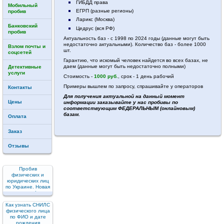
ГИБДД права
Мобильный
ЕГРП (разные регионы)
пробив
Ларикс (Москва)
Банковский
Цедрус (вся РФ)
пробив
Актуальность баз - с 1998 по 2024 годы (данные могут быть
недостаточно актуальными). Количество баз - более 1000
Взлом почты и
шт.
соцсетей
Гарантию, что искомый человек найдется во всех базах, не
даем (данные могут быть недостаточно полными)
Детективные
услуги
Стоимость -
1000 руб.
, срок - 1 день рабочий
Примеры вышлем по запросу, спрашивайте у операторов
Контакты
Для получения актуальной на данный момент
Цены
информации заказывайте у нас пробивы по
соответствующим ФЕДЕРАЛЬНЫМ (онлайновым)
базам.
Оплата
Заказ
Отзывы
Пробив
физических и
юридических лиц
по Украине. Новая
услуга!
Как узнать СНИЛС
физического лица
по ФИО и дате
рождения